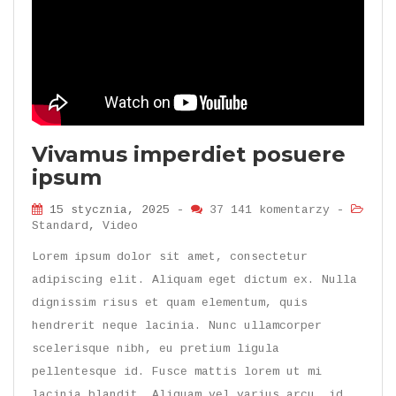
Vivamus imperdiet posuere
ipsum
15 stycznia, 2025 -
37 141 komentarzy
-
Standard
,
Video
Lorem ipsum dolor sit amet, consectetur
adipiscing elit. Aliquam eget dictum ex. Nulla
dignissim risus et quam elementum, quis
hendrerit neque lacinia. Nunc ullamcorper
scelerisque nibh, eu pretium ligula
pellentesque id. Fusce mattis lorem ut mi
lacinia blandit. Aliquam vel varius arcu, id