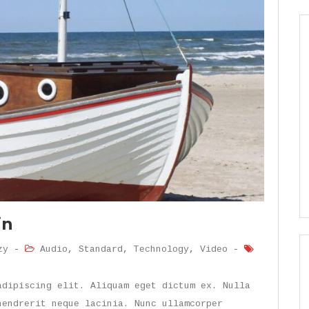
in
zy
-
Audio
,
Standard
,
Technology
,
Video
-
adipiscing elit. Aliquam eget dictum ex. Nulla
hendrerit neque lacinia. Nunc ullamcorper