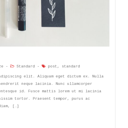
ze
-
Standard
-
post
,
standard
adipiscing elit. Aliquam eget dictum ex. Nulla
hendrerit neque lacinia. Nunc ullamcorper
entesque id. Fusce mattis lorem ut mi lacinia
nissim tortor. Praesent tempor, purus ac
diam, […]